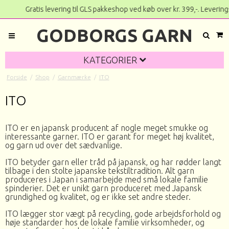
Gratis levering til GLS pakkeshop ved køb over kr. 399,-.
GODBORGS GARN
KATEGORIER
Forside
/
Shop
/
Garnmærke
/
ITO
ITO
ITO er en japansk producent af nogle meget smukke og
interessante garner. ITO er garant for meget høj kvalitet,
og garn ud over det sædvanlige.
ITO betyder garn eller tråd på japansk, og har rødder langt
tilbage i den stolte japanske tekstiltradition. Alt garn
produceres i Japan i samarbejde med små lokale familie
spinderier. Det er unikt garn produceret med Japansk
grundighed og kvalitet, og er ikke set andre steder.
ITO lægger stor vægt på recycling, gode arbejdsforhold og
høje standarder hos de lokale familie virksomheder, og