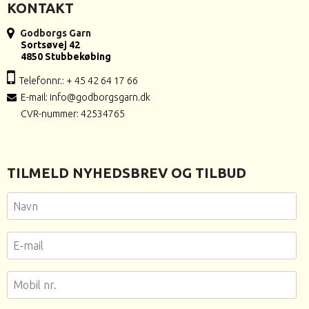
KONTAKT
Godborgs Garn
Sortsøvej 42
4850 Stubbekøbing
Telefonnr.: + 45 42 64 17 66
E-mail
:
info@godborgsgarn.dk
CVR-nummer: 42534765
TILMELD NYHEDSBREV OG TILBUD