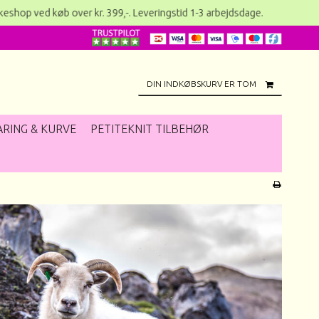
akkeshop ved køb over kr. 399,-. Leveringstid 1-3 arbejds
DIN INDKØBSKURV ER TOM
RING & KURVE
PETITEKNIT TILBEHØR