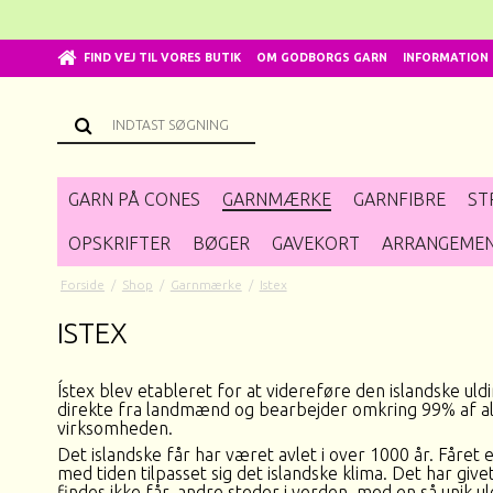
FIND VEJ TIL VORES BUTIK
OM GODBORGS GARN
INFORMATION
GARN PÅ CONES
GARNMÆRKE
GARNFIBRE
ST
OPSKRIFTER
BØGER
GAVEKORT
ARRANGEME
Forside
/
Shop
/
Garnmærke
/
Istex
ISTEX
Ístex blev etableret for at videreføre den islandske uld
direkte fra landmænd og bearbejder omkring 99% af al
virksomheden.
Det islandske får har været avlet i over 1000 år. Fåret
med tiden tilpasset sig det islandske klima. Det har gi
findes ikke får, andre steder i verden, med en så unik uld