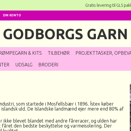
Gratis levering til GLS p
DIN KONTO
GODBORGS GARN
RØMPEGARN & KITS
TILBEHØR
PROJEKTTASKER, OPBEVA
NTER
UDSALG
BRODERI
industri, som startede i Mosfellsbær i 1896. Ístex køber
 islandsk uld. De Islandske landmænd ejer mere end 80% af
 er ikke blevet blandet med andre fåreracer, og ulden har
vet fåret den bedste beskyttelse og varmeisolering. Der
 kvalitet.