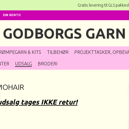
Gratis levering til GLS pakkeshop ved køb
DIN KONTO
GODBORGS GARN
RØMPEGARN & KITS
TILBEHØR
PROJEKTTASKER, OPBEVA
NTER
UDSALG
BRODERI
 MOHAIR
udsalg tages IKKE retur!