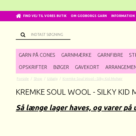
FIND VEJ TIL VORES BUTIK
OM GODBORGS GARN
INFORMATION
GARN PÅ CONES
GARNMÆRKE
GARNFIBRE
ST
OPSKRIFTER
BØGER
GAVEKORT
ARRANGEME
Forside
/
Shop
/
Udsalg
/
Kremke Soul Wool - Silky Kid Mohair
KREMKE SOUL WOOL - SILKY KID
Så længe lager haves, og varer på 