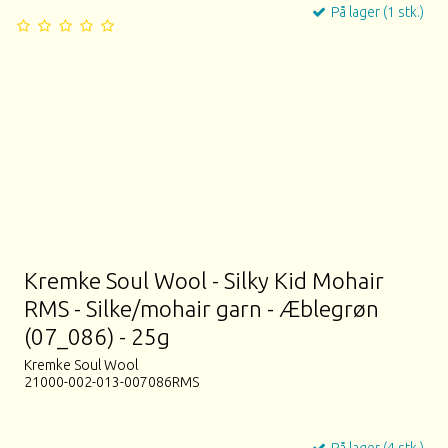
På lager (1 stk.)
Kremke Soul Wool - Silky Kid Mohair
RMS - Silke/mohair garn - Æblegrøn
(07_086) - 25g
Kremke Soul Wool
21000-002-013-007086RMS
På lager (4 stk.)