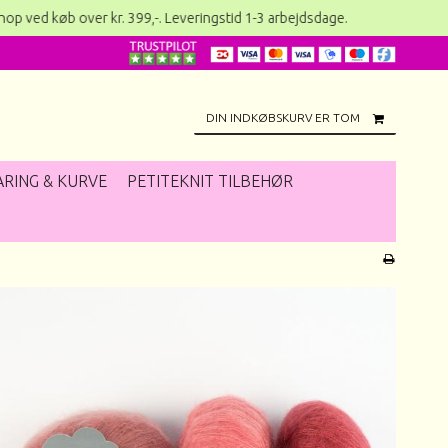
 over kr. 399,-. Leveringstid 1-3 arbejdsdage. Er du medl
DIN INDKØBSKURV ER TOM
RING & KURVE
PETITEKNIT TILBEHØR