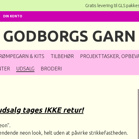
Gratis levering til GLS pakk
DIN KONTO
GODBORGS GARN
RØMPEGARN & KITS
TILBEHØR
PROJEKTTASKER, OPBEVA
NTER
UDSALG
BRODERI
udsalg tages IKKE retur!
Neon”.
spændende neon look, helt uden at påvirke strikkefastheden.