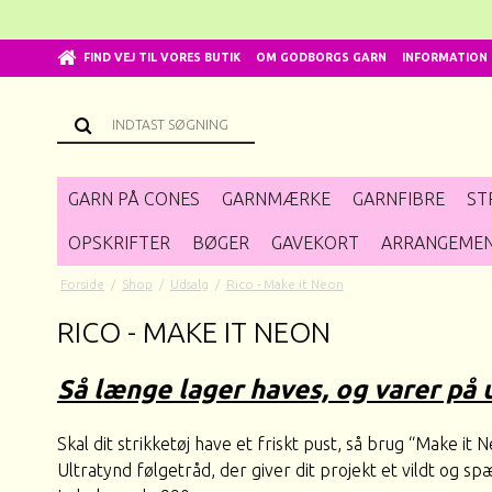
FIND VEJ TIL VORES BUTIK
OM GODBORGS GARN
INFORMATION
GARN PÅ CONES
GARNMÆRKE
GARNFIBRE
ST
OPSKRIFTER
BØGER
GAVEKORT
ARRANGEME
Forside
/
Shop
/
Udsalg
/
Rico - Make it Neon
RICO - MAKE IT NEON
Så længe lager haves, og varer på 
Skal dit strikketøj have et friskt pust, så brug “Make it 
Ultratynd følgetråd, der giver dit projekt et vildt og 