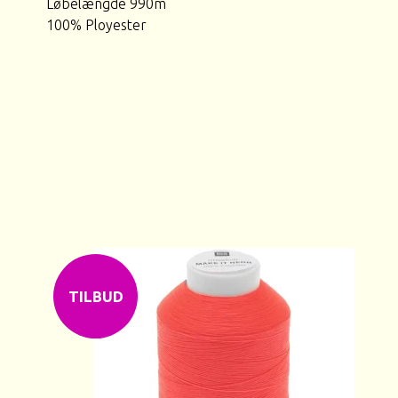
Løbelængde 990m
100% Ployester
TILBUD