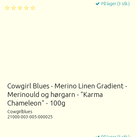
På lager (3 stk.)
Cowgirl Blues - Merino Linen Gradient -
Merinould og hørgarn - "Karma
Chameleon" - 100g
Cowgirlblues
21000-003-005-000025
På lager (3 stk.)