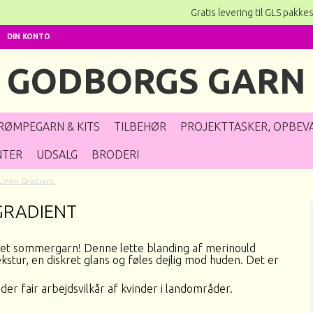
Gratis levering til GLS pakkeshop ved k
DIN KONTO
GODBORGS GARN
RØMPEGARN & KITS
TILBEHØR
PROJEKTTASKER, OPBEVA
NTER
UDSALG
BRODERI
Linen Gradient
GRADIENT
rvet sommergarn! Denne lette blanding af merinould
ekstur, en diskret glans og føles dejlig mod huden. Det er
der fair arbejdsvilkår af kvinder i landområder.