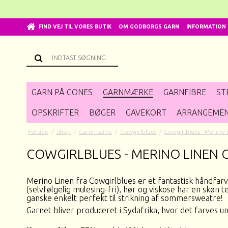
FIND VEJ TIL VORES BUTIK
OM GODBORGS GARN
INFORMATION
GARN PÅ CONES
GARNMÆRKE
GARNFIBRE
ST
OPSKRIFTER
BØGER
GAVEKORT
ARRANGEME
Forside
/
Shop
/
Garnmærke
/
Cowgirlblues
/
Cowgirlblues - Merino 
COWGIRLBLUES - MERINO LINEN 
Merino Linen fra Cowgirlblues er et fantastisk håndfa
(selvfølgelig mulesing-fri), hør og viskose har en skøn t
ganske enkelt perfekt til strikning af sommersweatre!
Garnet bliver produceret i Sydafrika, hvor det farves un