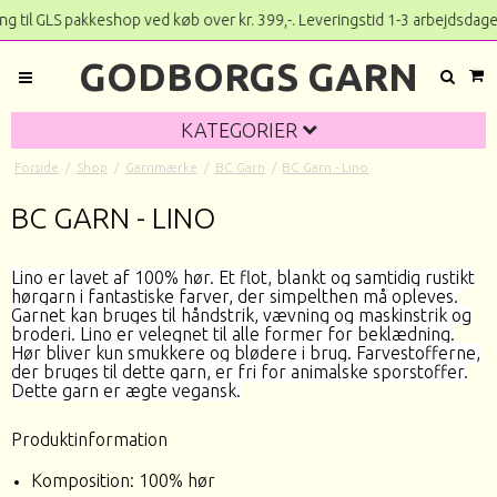
LS pakkeshop ved køb over kr. 399,-. Leveringstid 1-3 arbe
GODBORGS GARN
KATEGORIER
Forside
/
Shop
/
Garnmærke
/
BC Garn
/
BC Garn - Lino
BC GARN - LINO
Lino er lavet af 100% hør. Et flot, blankt og samtidig rustikt
hørgarn i fantastiske farver, der simpelthen må opleves.
Garnet kan bruges til håndstrik, vævning og maskinstrik og
broderi. Lino er velegnet til alle former for beklædning.
Hør bliver kun smukkere og blødere i brug. Farvestofferne,
der bruges til dette garn, er fri for animalske sporstoffer.
Dette garn er ægte vegansk.
Produktinformation
Komposition: 100% hør