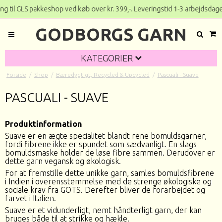
 GLS pakkeshop ved køb over kr. 399,-. Leveringstid 1-3 a
GODBORGS GARN
KATEGORIER
Forside
/
Shop
/
Bæredygtigt, Recycled & Upcycled
/
Pascuali - Suave
PASCUALI - SUAVE
Produktinformation
Suave er en ægte specialitet blandt rene bomuldsgarner,
fordi fibrene ikke er spundet som sædvanligt. En slags
bomuldsmaske holder de løse fibre sammen. Derudover er
dette garn vegansk og økologisk.
For at fremstille dette unikke garn, samles bomuldsfibrene
i Indien i overensstemmelse med de strenge økologiske og
sociale krav fra GOTS. Derefter bliver de forarbejdet og
farvet i Italien.
Suave er et vidunderligt, nemt håndterligt garn, der kan
bruges både til at strikke og hækle.