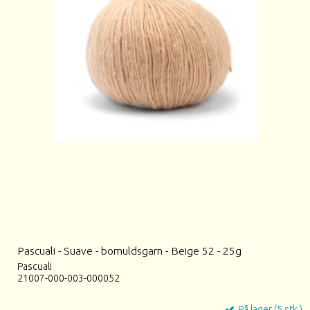
Pascuali - Suave - bomuldsgarn - Beige 52 - 25g
Pascuali
21007-000-003-000052
På lager (5 stk.)