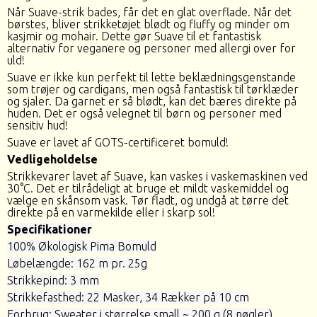
Når Suave-strik bades, får det en glat overflade. Når det
børstes, bliver strikketøjet blødt og fluffy og minder om
kasjmir og mohair. Dette gør Suave til et fantastisk
alternativ for veganere og personer med allergi over for
uld!
Suave er ikke kun perfekt til lette beklædningsgenstande
som trøjer og cardigans, men også fantastisk til tørklæder
og sjaler. Da garnet er så blødt, kan det bæres direkte på
huden. Det er også velegnet til børn og personer med
sensitiv hud!
Suave er lavet af GOTS-certificeret bomuld!
Vedligeholdelse
Strikkevarer lavet af Suave, kan vaskes i vaskemaskinen ved
30°C. Det er tilrådeligt at bruge et mildt vaskemiddel og
vælge en skånsom vask. Tør fladt, og undgå at tørre det
direkte på en varmekilde eller i skarp sol!
Specifikationer
100% Økologisk Pima Bomuld
Løbelængde: 162 m pr. 25g
Strikkepind: 3 mm
Strikkefasthed: 22 Masker, 34 Rækker på 10 cm
Forbrug: Sweater i størrelse small ~ 200 g (8 nøgler)