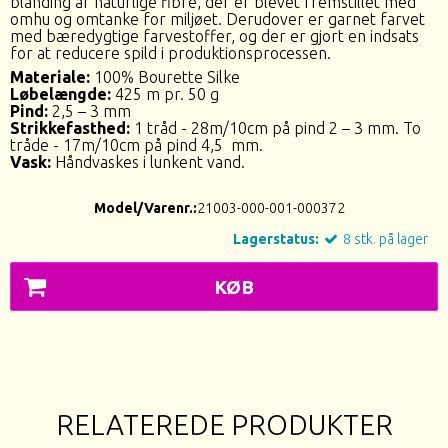
blanding af naturlige fibre, der er blevet fremstillet med
omhu og omtanke for miljøet. Derudover er garnet farvet
med bæredygtige farvestoffer, og der er gjort en indsats
for at reducere spild i produktionsprocessen.
Materiale:
100% Bourette Silke
Løbelængde:
425 m pr. 50 g
Pind:
2,5 – 3 mm
Strikkefasthed:
1 tråd - 28m/10cm på pind 2 – 3 mm. To
tråde - 17m/10cm på pind 4,5 mm.
Vask:
Håndvaskes i lunkent vand.
Model/Varenr.:
21003-000-001-000372
Lagerstatus:
8
stk.
på lager
KØB
RELATEREDE PRODUKTER