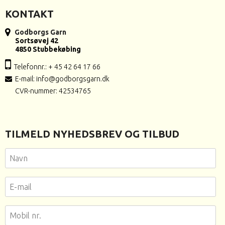
KONTAKT
Godborgs Garn
Sortsøvej 42
4850 Stubbekøbing
Telefonnr.: + 45 42 64 17 66
E-mail
:
info@godborgsgarn.dk
CVR-nummer: 42534765
TILMELD NYHEDSBREV OG TILBUD