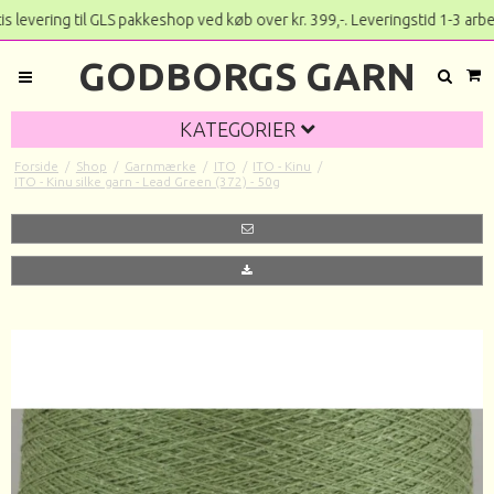
levering til GLS pakkeshop ved køb over kr. 399,-. Leveri
GODBORGS GARN
KATEGORIER
Forside
/
Shop
/
Garnmærke
/
ITO
/
ITO - Kinu
/
ITO - Kinu silke garn - Lead Green (372) - 50g