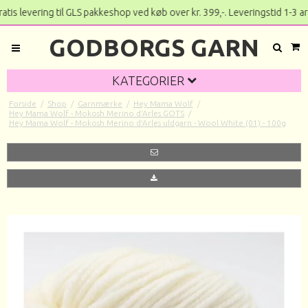
 levering til GLS pakkeshop ved køb over kr. 399,-. Lever
GODBORGS GARN
KATEGORIER
Forside
/
Shop
/
Garnmærke
/
Hey Mama Wolf
/
Hey Mama Wolf - Mokosh Merino d'Arles GOTS
/
Hey Mama Wolf - Mokosh Merino d'Arles uldgarn - Wool White (01) - 100g