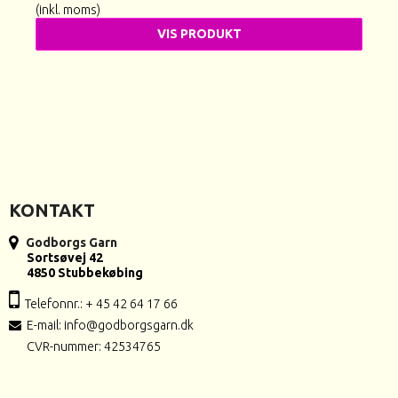
(inkl. moms)
VIS PRODUKT
KONTAKT
Godborgs Garn
Sortsøvej 42
4850 Stubbekøbing
Telefonnr.: + 45 42 64 17 66
E-mail
:
info@godborgsgarn.dk
CVR-nummer: 42534765