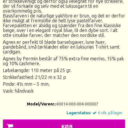
er strikkevenligt og derfor også velegnet for nye strikkere,
der vil forkæle sig selv med et luksusgarn til en
overkommelig pris.
Basisfarven i de naturlige yakfibre er brun, og det er derfor
ikke muligt at fremstille de helt lyse pastelfarver.
Farvepaletten er alsidig og spænder fra den fine klassiske
beige, over i en elegant royal blue, til den dybe sort. I alt
otte smukke farver, der matcher den nordiske stil.
Agnes er perfekt til bløde barselsgaver, lune huer,
pandebånd, små tørklæder eller en luksuriøs T-shirt samt
cardigan.
Agnes by Permin består af 75% extra fine merino, 15% yak
og 10% cashmere.
Løbelængde: 110 meter på 25 gr.
Strikkefasthed: 21/22 m x 32 p
Pinde: 4½ mm – 5 mm.
Vask: håndvask
Model/Varenr.:
40014-000-004-000007
Lagerstatus:
6
stk.
på lager
KØB