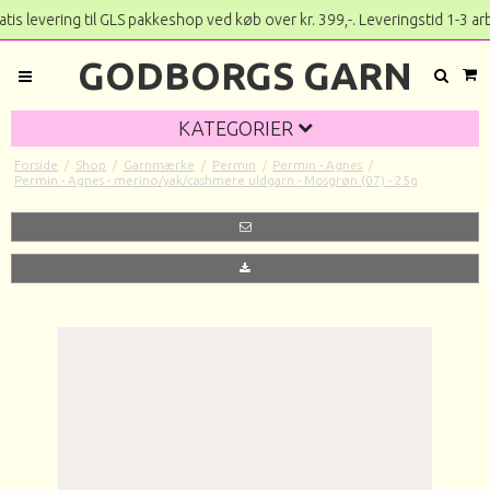
 levering til GLS pakkeshop ved køb over kr. 399,-. Lever
GODBORGS GARN
KATEGORIER
Forside
/
Shop
/
Garnmærke
/
Permin
/
Permin - Agnes
/
Permin - Agnes - merino/yak/cashmere uldgarn - Mosgrøn (07) - 25g