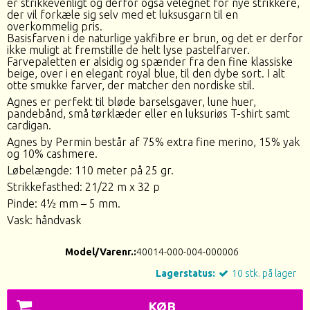
er strikkevenligt og derfor også velegnet for nye strikkere,
der vil forkæle sig selv med et luksusgarn til en
overkommelig pris.
Basisfarven i de naturlige yakfibre er brun, og det er derfor
ikke muligt at fremstille de helt lyse pastelfarver.
Farvepaletten er alsidig og spænder fra den fine klassiske
beige, over i en elegant royal blue, til den dybe sort. I alt
otte smukke farver, der matcher den nordiske stil.
Agnes er perfekt til bløde barselsgaver, lune huer,
pandebånd, små tørklæder eller en luksuriøs T-shirt samt
cardigan.
Agnes by Permin består af 75% extra fine merino, 15% yak
og 10% cashmere.
Løbelængde: 110 meter på 25 gr.
Strikkefasthed: 21/22 m x 32 p
Pinde: 4½ mm – 5 mm.
Vask: håndvask
Model/Varenr.:
40014-000-004-000006
Lagerstatus:
10
stk.
på lager
KØB