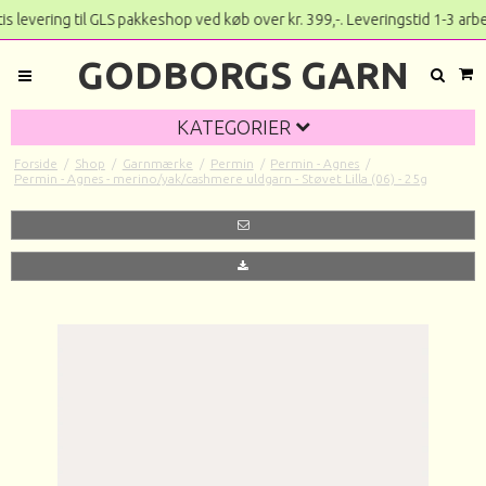
vering til GLS pakkeshop ved køb over kr. 399,-. Levering
GODBORGS GARN
KATEGORIER
Forside
/
Shop
/
Garnmærke
/
Permin
/
Permin - Agnes
/
Permin - Agnes - merino/yak/cashmere uldgarn - Støvet Lilla (06) - 25g